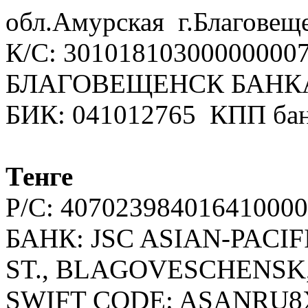
обл.Амурская г.Благовещ
К/С: 3010181030000000
БЛАГОВЕЩЕНСК БАНК
БИК: 041012765 КПП бан
Тенге
Р/С: 407023984016410000
БАНК: JSC ASIAN-PACI
ST., BLAGOVESCHENSK
SWIFT CODE: ASANRU8X